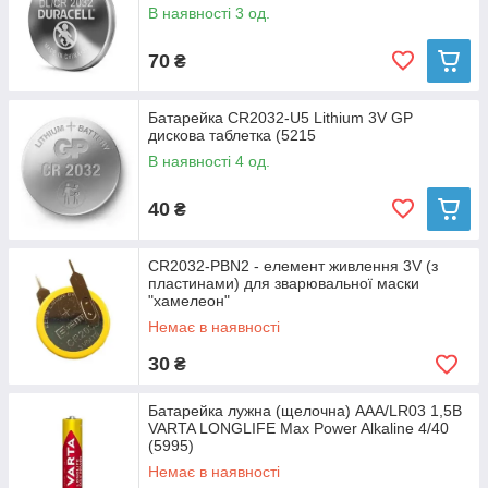
В наявності 3 од.
70
₴
Батарейка CR2032-U5 Lithium 3V GP
дискова таблетка (5215
В наявності 4 од.
40
₴
CR2032-PBN2 - елемент живлення 3V (з
пластинами) для зварювальної маски
"хамелеон"
Немає в наявності
30
₴
Батарейка лужна (щелочна) AAA/LR03 1,5В
VARTA LONGLIFE Max Power Alkaline 4/40
(5995)
Немає в наявності