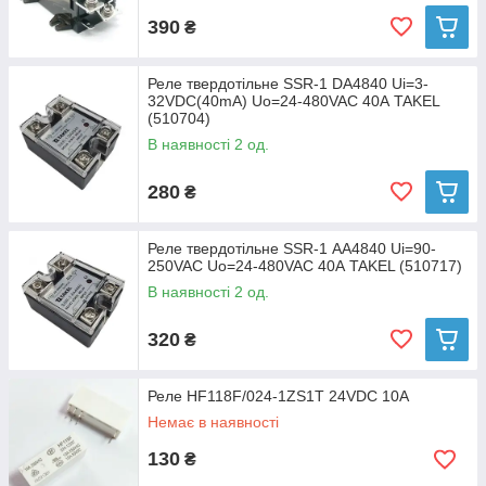
390
₴
Реле твердотільне SSR-1 DA4840 Ui=3-
32VDC(40mA) Uo=24-480VAC 40А TAKEL
(510704)
В наявності 2 од.
280
₴
Реле твердотільне SSR-1 АA4840 Ui=90-
250VAC Uo=24-480VAC 40А TAKEL (510717)
В наявності 2 од.
320
₴
Реле HF118F/024-1ZS1T 24VDC 10A
Немає в наявності
130
₴