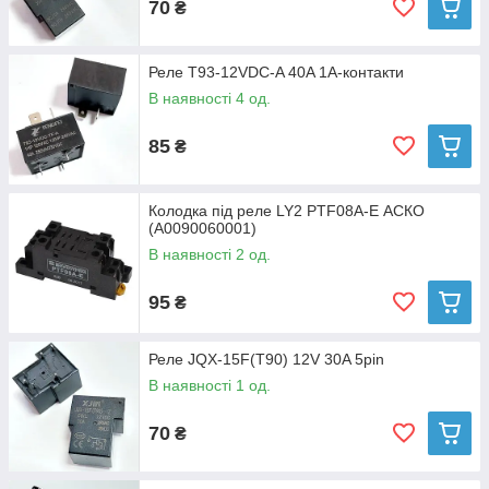
70
₴
Реле T93-12VDC-A 40A 1A-контакти
В наявності 4 од.
85
₴
Колодка під реле LY2 PTF08A-E АСКО
(A0090060001)
В наявності 2 од.
95
₴
Реле JQX-15F(T90) 12V 30A 5pin
В наявності 1 од.
70
₴