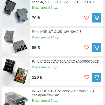
Реле JQX-15FA-1C 12V 30A 1C (2 3 PIN)
В наявності 7 од.
70
₴
Реле NRP16T-C12D 12V 40A 2 3
В наявності 14 од.
85
₴
Реле LY2 220VAC 10A АСКО (A0090070002)
В наявності 3 од.
120
₴
Реле HHC71H-1C-12VDC-FC 12VDC 50А
електромеханічне
В наявності 2 од.