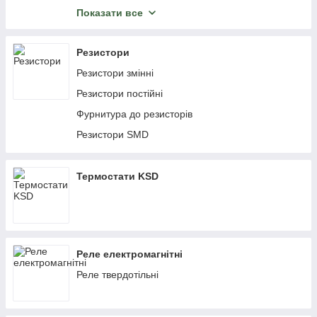
Тиристори
Показати все
Діоди
Резистори
Резистори змінні
Резистори постійні
Фурнитура до резисторів
Резистори SMD
Термостати KSD
Реле електромагнітні
Реле твердотільні