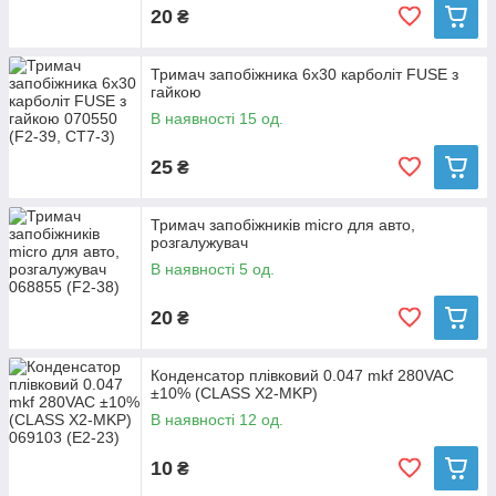
20
₴
Тримач запобіжника 6х30 карболіт FUSE з
гайкою
В наявності 15 од.
25
₴
Тримач запобіжників micro для авто,
розгалужувач
В наявності 5 од.
20
₴
Конденсатор плівковий 0.047 mkf 280VAC
±10% (CLASS X2-MKP)
В наявності 12 од.
10
₴