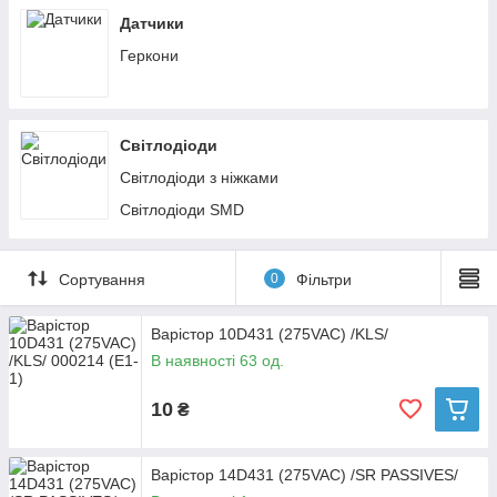
Датчики
Геркони
Світлодіоди
Світлодіоди з ніжками
Світлодіоди SMD
Сортування
0
Фільтри
Варістор 10D431 (275VAC) /KLS/
В наявності 63 од.
10
₴
Варістор 14D431 (275VAC) /SR PASSIVES/