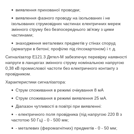
виявлення прихованої проводки;
виявлення фазного проводу на ізольованих і не
ізольованих струмовідних частинах електричних мереж
змінного струму без безпосереднього зв'язку з цими
частинами;
знаходження металевих предметів у стінах споруд
(арматури в бетоні; профілю під гіпсокартоном) і т. д.
Сигналізатор Е121.3 Дятел-М забезпечує перевірку наявності
напруги в ланцюгах змінного струму номінальною напругою
0,38 кВ промислової частоти без електричного контакту з
провідником.
Характеристики сигналізатора:
Струм споживання в режимі очікування 8 мА
Струм споживання в режимі виявлення 25 мА.
Діапазон чутливості в повітрі при виявленні:
- електричного поля провідника (під напругою 220 В з
частотою 50 Гц) - 0 - 500 мм;
- металевих (феромагнітних) предметів - 0 - 50 мм;