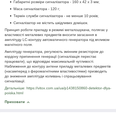
Габаритні розміри сигналізатора - 160 х 42 х 3 мм;
Маса сигналізатора - 120 г;
Термін служби сигналізатора - не менше 10 років;
Сигналізатор не містить шкідливих домішок.
Принцип роботи приладу в режимі металошукача, полягає у
властивості металевих предметів вносити загасання в
амплітуду LC-контуру автоматичного генератора під впливом
магнітного поля.
Амплітуду генератора, регулюють змінним резистором до
кордону припинення генерації (сигналізація перестає
працювати), що відповідає максимальній чутливості.
Наближення до контуру антени приладу металевих предметів
(насамперед з феромагнітними властивостями) призводить
до зниження амплітуди коливань і спрацьовування
сигналізації.
Детальніше: https://vitox.com.ua/ua/p1438150860-detektor-dlya-
poiska.html
Приховати