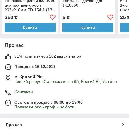
Теплоізоляційний килимок
Тримач з'єднувач для
Конт
для паяльних робіт
1х18650
1-го
297х210мм ZD-154-1 (13-
ніке
0478)
250
5
25
₴
₴
Купити
Купити
Про нас
91% позитивних з 102 відгуків за рік
Працює з 16.12.2013
м. Кривий Ріг
Кривий ріг вул Старовокзальна 6А, Кривий Ріг, Україна
Контакти
Сьогодні працює з 08:00 до 19:00
Показати весь графік роботи
Про нас