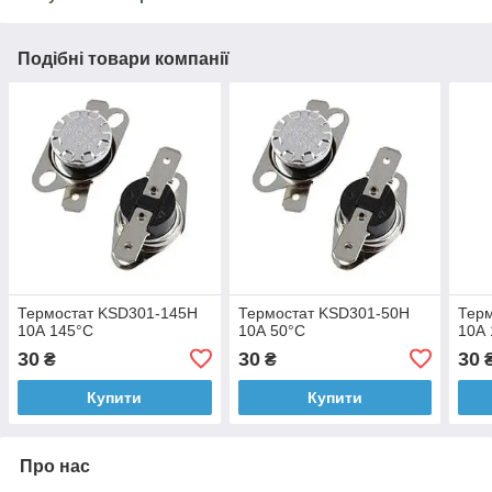
Подібні товари компанії
Термостат KSD301-145H
Термостат KSD301-50H
Тер
10А 145°C
10А 50°C
10А 
30
30
30
₴
₴
Купити
Купити
Про нас