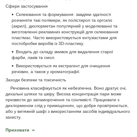
Сфери застосування
Склеювання та формування: завдяки здатності
розчиняти такі полімери, як полістирол та оргскло
(акрил), дихлорметан популярний у моделюванні та
виготовленні рекламних конструкцій для склеювання
пластмас. Часто використовується ентузіастами для
постобробки виробів із 3D-пластику.
Входить до складу змивок для видалення старої
фарби, лаків та смол.
Використовується як екстрагент для очищення
речовин, а також у хроматографії.
Заходи безпеки та токсичність
Речовина класифікується як небезпечна. Воно дратує очі,
дихальні шляхи та шкіру. Висока концентрація пари може
призвести до запаморочення та сонливісті. Працювати з
дихлорменом слід у приміщеннях, що добре провітрюються,
або у витяжній шафі з використанням засобів індивідуального
захисту.
Приховати