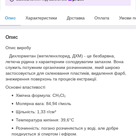
Опис
Характеристики
Доставка
Оплата
Умови п
Опис
Опис виробу
Дихлорметан (метиленхлорид, ДХМ) - це безбарвна,
летюча рідина з характерним солодкуватим запахом. Вона
служить потужним органічним розчинником, який широко
застосовується для склеювання пластиків, видалення фарб,
знежирення поверхонь та процесів екстракції.
Основні властивості
Хімічна формула: CH₂Cl₂
Молярна вага: 84,94 г/моль
Щільність: 1,33 г/см³
Температура кипіння: 39,6°C
Розчинність: погано розчиняється у воді, але добре
поєднується зі спиртом і ефіром.