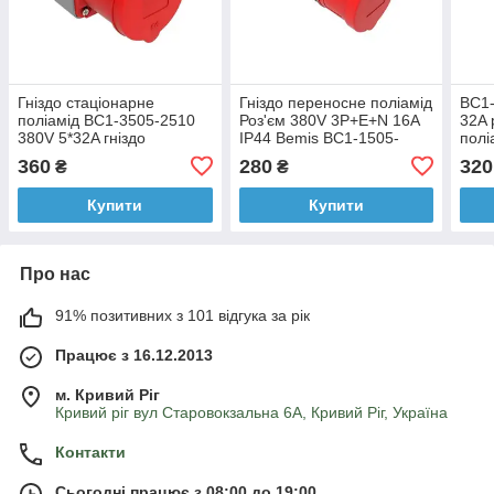
Гніздо стаціонарне
Гніздо переносне поліамід
BC1-
поліамід BC1-3505-2510
Роз'єм 380V 3P+E+N 16A
32A 
380V 5*32A гніздо
IP44 Bemis BC1-1505-
полі
(поліамід)
2312
360
280
320
₴
₴
Купити
Купити
Про нас
91% позитивних з 101 відгука за рік
Працює з 16.12.2013
м. Кривий Ріг
Кривий ріг вул Старовокзальна 6А, Кривий Ріг, Україна
Контакти
Сьогодні працює з 08:00 до 19:00