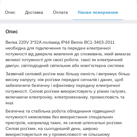
Опис
Доставка
Оплата
Умови повернення
Опис
Вилка 220V 3*32A поліамід IP44 Bemis BC1-3403-2011
необхідна для підключення та передачі електричної
потужності від джерела живлення до споживача, який вимагає
великої потужності для своєї роботи, такої як електричний
двигун, світлодіодний світильник або комп'ютерна система.
Зазвичай силовий роз'єм має більшу ємність і витримує більш
високу напругу, ніж роз'єми передачі сигналів і даних, щоб
забезпечити безпечну і ефективну передачу електричної
потужності. Силові роз'єми використовують у різних галузях,
включаючи електроніку, електромеханіку, промисловість та
інші.
Безпечна та стабільна робота обладнання підвищеної
потужності неможлива без використання спеціальних
пристроїв, наприклад таких, як силові штепсельні роз'єми.
Силові роз'єми, на сьогоднішній день, широко
використовуються як у промисловості чи сільському