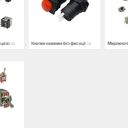
ацією
Кнопки нажимні без фіксації
Мікрокноп
6
4