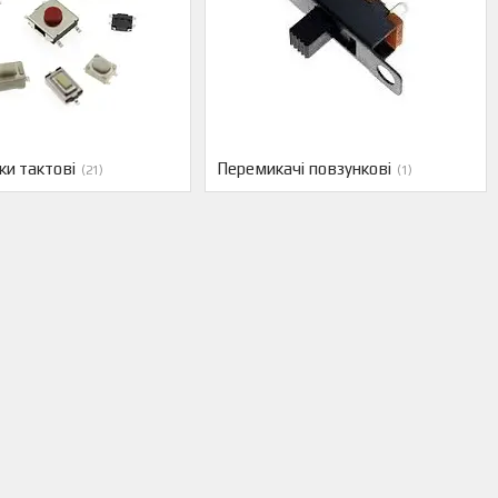
ки тактові
Перемикачі повзункові
21
1