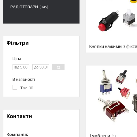
РАДІОТОВАРИ
945
Фільтри
Кнопки нажимні з фікс
Ціна
В наявності
Так
30
Контакти
Тумблери
1