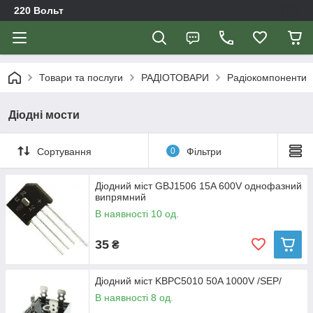
220 Вольт
Товари та послуги
РАДІОТОВАРИ
Радіокомпоненти
Діодні мости
Сортування
0
Фільтри
Діодний міст GBJ1506 15A 600V однофазний
випрямний
В наявності 10 од.
35
₴
Діодний міст KBPC5010 50A 1000V /SEP/
В наявності 8 од.