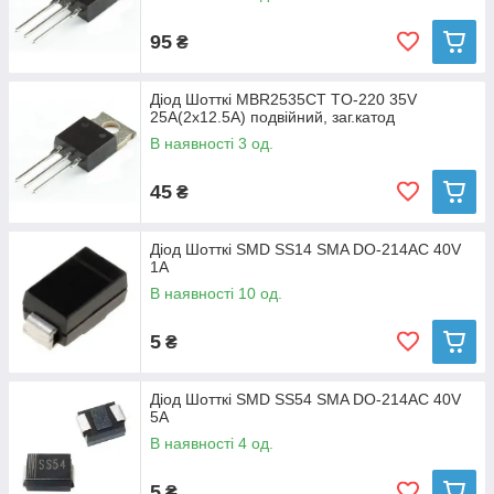
95
₴
Діод Шотткі MBR2535CT TO-220 35V
25A(2x12.5A) подвійний, заг.катод
В наявності 3 од.
45
₴
Діод Шотткі SMD SS14 SMA DO-214AC 40V
1A
В наявності 10 од.
5
₴
Діод Шотткі SMD SS54 SMA DO-214AC 40V
5A
В наявності 4 од.
5
₴