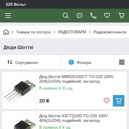
220 Вольт
Товари та послуги
РАДІОТОВАРИ
Радіокомпоненти
Діоди Шотткі
Сортування
0
Фільтри
Діод Шотткі MBR20100CT TO-220 100V
20A(2x10A) подвійний, заг.катод
В наявності 11 од.
20
₴
Діод Шотткі 43CTQ100 TO-220 100V
40A(2x20A) подвійний, заг.катод
В наявності 4 од.