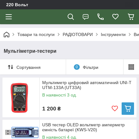
220 Вольт
Товари та послуги
РАДІОТОВАРИ
Інструменти
Ви
Мультіметри-тестери
Сортування
0
Фільтри
Мультиметр цифровий автоматичний UNI-T
UTM-133A (UT33A)
В наявності 3 од.
1 200
₴
USB тестер OLED вольтметр амперметр
ємність батареї (KWS-V20)
В наявності 4 од.