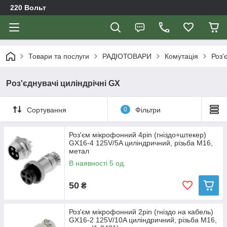
220 Вольт
Товари та послуги
РАДІОТОВАРИ
Комутація
Роз'
Роз'єднувачі циліндрічні GX
Сортування
0
Фільтри
Роз'єм мікрофонний 4pin (гніздо+штекер)
GX16-4 125V/5A циліндричний, різьба М16,
метал
В наявності 5 од.
50
₴
Роз'єм мікрофонний 2pin (гніздо на кабель)
GX16-2 125V/10A циліндричний, різьба М16,