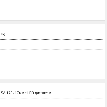
06)
V 5A 172х17мм c LED дисплеєм