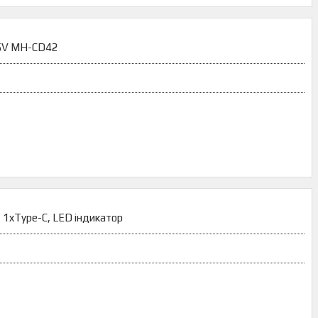
=5V MH-CD42
 1xType-C, LED індикатор