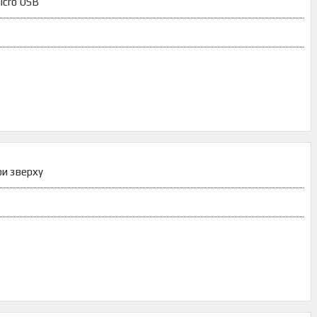
icro USB
ри зверху