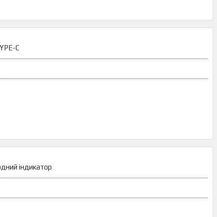
TYPE-C
одний індикатор