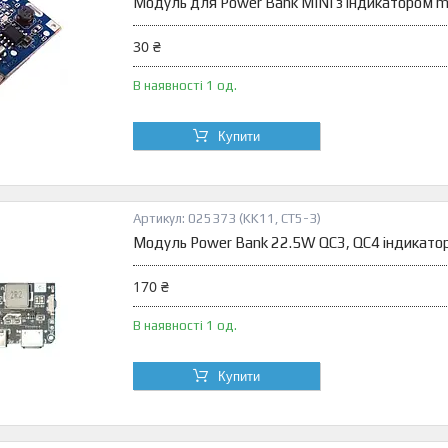
Модуль для Power Bank MINI з індикатором m
30 ₴
В наявності 1 од.
Купити
025373 (KK11, CT5-3)
Модуль Power Bank 22.5W QC3, QC4 індикато
170 ₴
В наявності 1 од.
Купити