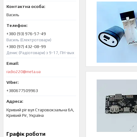
Василь
+380 (93) 976-57-49
Василь (Електротовари)
+380 (97) 432-08-99
Денис (Радіотовари) з 9-17, ПН-вых
radio220@meta.ua
+380677509963
Кривий ріг вул Старовокзальна 6А,
Кривий Ріг, Україна
Графік роботи