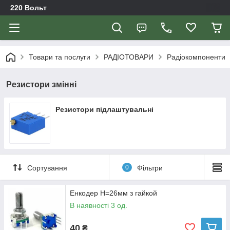
220 Вольт
Товари та послуги
РАДІОТОВАРИ
Радіокомпоненти
Резистори змінні
Резистори підлаштувальні
Сортування
0
Фільтри
Енкодер H=26мм з гайкой
В наявності 3 од.
40
₴