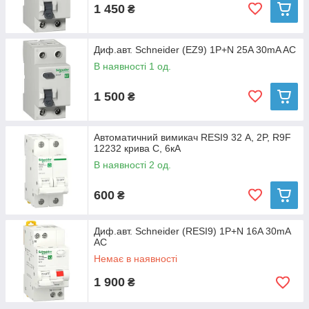
1 450
₴
Диф.авт. Schneider (EZ9) 1P+N 25A 30mA AC
В наявності 1 од.
1 500
₴
Автоматичний вимикач RESI9 32 А, 2P, R9F
12232 крива С, 6кА
В наявності 2 од.
600
₴
Диф.авт. Schneider (RESI9) 1P+N 16A 30mA
AC
Немає в наявності
1 900
₴