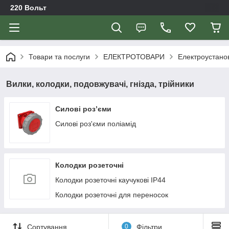
220 Вольт
Товари та послуги
ЕЛЕКТРОТОВАРИ
Електроустано
Вилки, колодки, подовжувачі, гнізда, трійники
Силові роз’єми
Силові роз'єми поліамід
Колодки розеточні
Колодки розеточні каучукові IP44
Колодки розеточні для переносок
Сортування
0
Фільтри